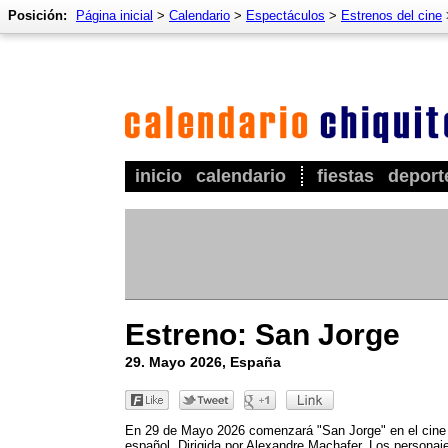
Posición:
Página inicial
>
Calendario
>
Espectáculos
>
Estrenos del cine
inicio
calendario
fiestas
deport
Estreno: San Jorge
29. Mayo 2026, España
En 29 de Mayo 2026 comenzará "San Jorge" en el cine
español. Dirigida por Alexandre Machafer. Los personaj