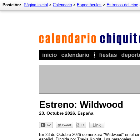
Posición:
Página inicial
>
Calendario
>
Espectáculos
>
Estrenos del cine
inicio
calendario
fiestas
deport
Estreno: Wildwood
23. Octubre 2026, España
En 23 de Octubre 2026 comenzará "Wildwood" en el ci
español. Dirigida por Travis Knight. Los personajes