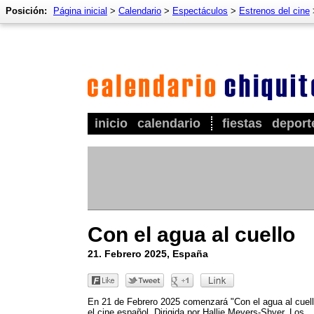
Posición:
Página inicial
>
Calendario
>
Espectáculos
>
Estrenos del cine
inicio
calendario
fiestas
deport
Con el agua al cuello
21. Febrero 2025, España
En 21 de Febrero 2025 comenzará "Con el agua al cuell
el cine español. Dirigida por Hallie Meyers-Shyer. Los