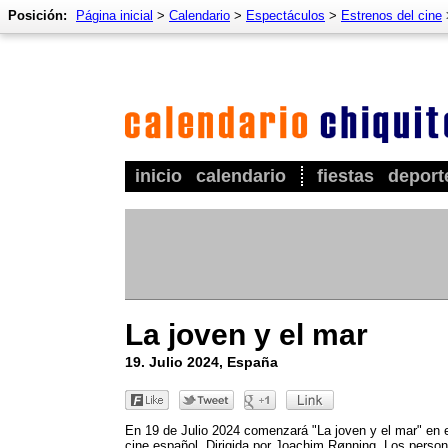
Posición:
Página inicial
>
Calendario
>
Espectáculos
>
Estrenos del cine
inicio
calendario
fiestas
deport
La joven y el mar
19. Julio 2024, España
En 19 de Julio 2024 comenzará "La joven y el mar" en 
cine español. Dirigida por Joachim Rønning. Los perso