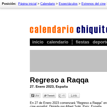
Posición:
Página inicial
>
Calendario
>
Espectáculos
>
Estrenos del cine
inicio
calendario
fiestas
deport
Regreso a Raqqa
27. Enero 2023, España
En 27 de Enero 2023 comenzará "Regreso a Raqqa" en
cine español. Dirigida por Albert Solé. País: España.