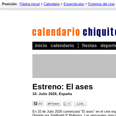
Posición:
Página inicial
>
Calendario
>
Espectáculos
>
Estrenos del cine
inicio
calendario
fiestas
deport
Estreno: El ases
10. Julio 2026, España
En 10 de Julio 2026 comenzará "El ases" en el cine es
Dirigida por Siddharth P Malhotra. Los personajes princ