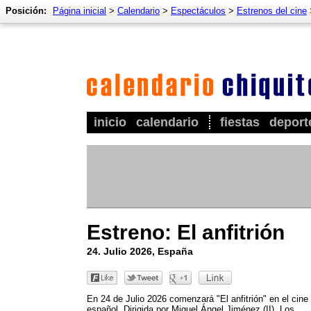
Posición:
Página inicial
>
Calendario
>
Espectáculos
>
Estrenos del cine
inicio
calendario
fiestas
deport
Estreno: El anfitrión
24. Julio 2026, España
En 24 de Julio 2026 comenzará "El anfitrión" en el cine
español. Dirigida por Miguel Ángel Jiménez (II). Los