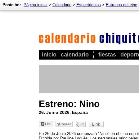
Posición:
Página inicial
>
Calendario
>
Espectáculos
>
Estrenos del cine
inicio
calendario
fiestas
deport
Estreno: Nino
26. Junio 2026, España
En 26 de Junio 2026 comenzará "Nino" en el cine españ
Dirigida por Pauline Loquès. Los personajes principales