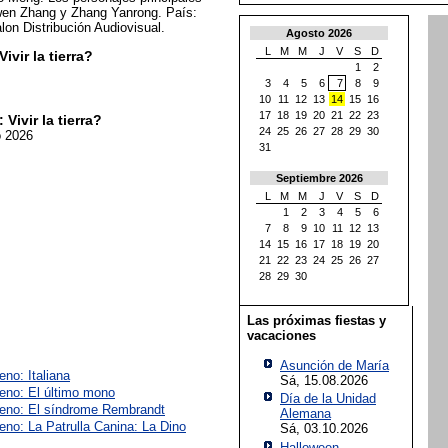
en Zhang y Zhang Yanrong. País:
alon Distribución Audiovisual.
Agosto 2026
L
M
M
J
V
S
D
vir la tierra?
1
2
3
4
5
6
7
8
9
10
11
12
13
14
15
16
17
18
19
20
21
22
23
Vivir la tierra?
24
25
26
27
28
29
30
o 2026
31
Septiembre 2026
L
M
M
J
V
S
D
1
2
3
4
5
6
7
8
9
10
11
12
13
14
15
16
17
18
19
20
21
22
23
24
25
26
27
28
29
30
Las próximas fiestas y
vacaciones
Asunción de María
eno: Italiana
Sá, 15.08.2026
reno: El último mono
Día de la Unidad
reno: El síndrome Rembrandt
Alemana
eno: La Patrulla Canina: La Dino
Sá, 03.10.2026
Halloween