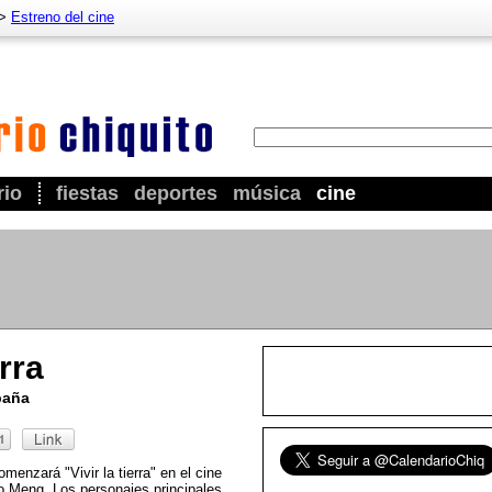
>
Estreno del cine
rio
fiestas
deportes
música
cine
erra
paña
enzará "Vivir la tierra" en el cine
uo Meng. Los personajes principales