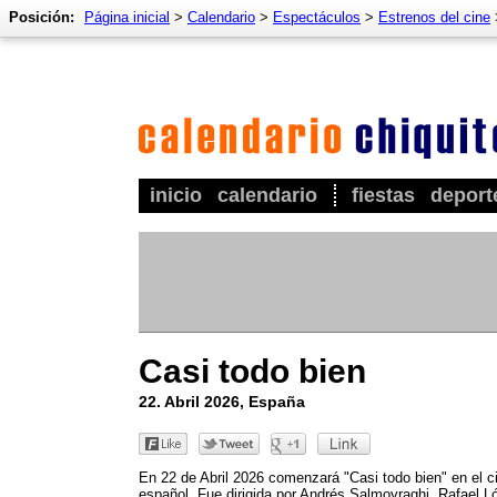
Posición:
Página inicial
>
Calendario
>
Espectáculos
>
Estrenos del cine
inicio
calendario
fiestas
deport
Casi todo bien
22. Abril 2026, España
En 22 de Abril 2026 comenzará "Casi todo bien" en el c
español. Fue dirigida por Andrés Salmoyraghi, Rafael L