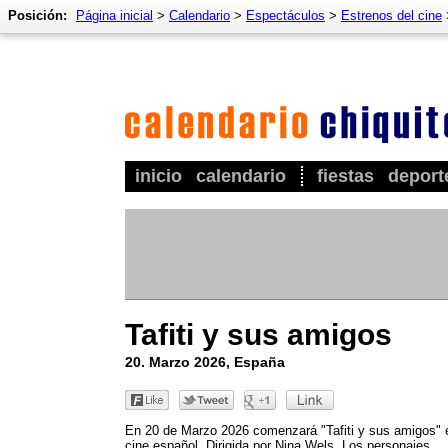
Posición:
Página inicial
>
Calendario
>
Espectáculos
>
Estrenos del cine
inicio
calendario
fiestas
deport
Tafiti y sus amigos
20. Marzo 2026, España
En 20 de Marzo 2026 comenzará "Tafiti y sus amigos" 
cine español. Dirigida por Nina Wels. Los personajes