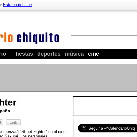
>
Estreno del cine
rio
fiestas
deportes
música
cine
hter
spaña
omenzará "Street Fighter" en el cine
tao Sakurai. Los personajes