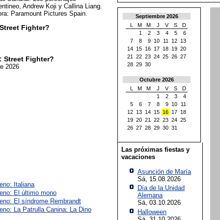
ntineo, Andrew Koji y Callina Liang.
ora: Paramount Pictures Spain.
Septiembre 2026
L
M
M
J
V
S
D
Street Fighter?
1
2
3
4
5
6
7
8
9
10
11
12
13
14
15
16
17
18
19
20
21
22
23
24
25
26
27
 Street Fighter?
28
29
30
re 2026
Octubre 2026
L
M
M
J
V
S
D
1
2
3
4
5
6
7
8
9
10
11
12
13
14
15
16
17
18
19
20
21
22
23
24
25
26
27
28
29
30
31
Las próximas fiestas y
vacaciones
Asunción de María
Sá, 15.08.2026
eno: Italiana
Día de la Unidad
reno: El último mono
Alemana
reno: El síndrome Rembrandt
Sá, 03.10.2026
eno: La Patrulla Canina: La Dino
Halloween
Sá, 31.10.2026