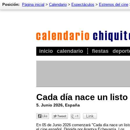
Posición:
Página inicial
>
Calendario
>
Espectáculos
>
Estrenos del cine
inicio
calendario
fiestas
deport
Cada día nace un listo
5. Junio 2026, España
En 05 de Junio 2026 comenzará "Cada día nace un list
el cine español. Dirigida por Arantxa Echevarría. Los