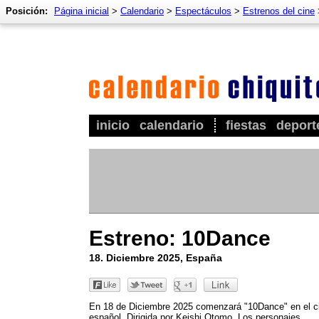
Posición:
Página inicial
>
Calendario
>
Espectáculos
>
Estrenos del cine
inicio
calendario
fiestas
deport
Estreno: 10Dance
18. Diciembre 2025, España
En 18 de Diciembre 2025 comenzará "10Dance" en el c
español. Dirigida por Keishi Otomo. Los personajes