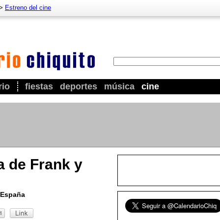
>
Estreno del cine
rio
fiestas
deportes
música
cine
a de Frank y
 España