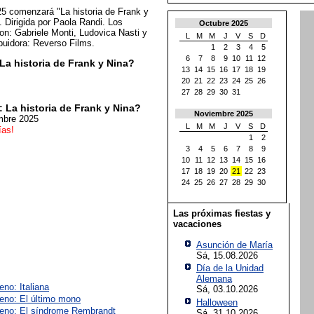
5 comenzará "La historia de Frank y
. Dirigida por Paola Randi. Los
Octubre 2025
on: Gabriele Monti, Ludovica Nasti y
L
M
M
J
V
S
D
buidora: Reverso Films.
1
2
3
4
5
6
7
8
9
10
11
12
La historia de Frank y Nina?
13
14
15
16
17
18
19
20
21
22
23
24
25
26
27
28
29
30
31
 La historia de Frank y Nina?
Noviembre 2025
mbre 2025
L
M
M
J
V
S
D
ías!
1
2
3
4
5
6
7
8
9
10
11
12
13
14
15
16
17
18
19
20
21
22
23
24
25
26
27
28
29
30
Las próximas fiestas y
vacaciones
Asunción de María
Sá, 15.08.2026
Día de la Unidad
Alemana
eno: Italiana
Sá, 03.10.2026
reno: El último mono
Halloween
reno: El síndrome Rembrandt
Sá, 31.10.2026