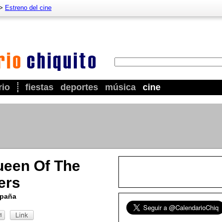
>
Estreno del cine
rio
fiestas
deportes
música
cine
ueen Of The
lers
spaña