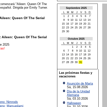
comenzará "Aileen: Queen Of The
e español. Dirigida por Emily Turner.
Septiembre 2025
L
M
M
J
V
S
D
1
2
3
4
5
6
7
Aileen: Queen Of The Serial
8
9
10
11
12
13
14
15
16
17
18
19
20
21
22
23
24
25
26
27
28
29
30
 Aileen: Queen Of The Serial
Octubre 2025
L
M
M
J
V
S
D
re 2025
1
2
3
4
5
ías!
6
7
8
9
10
11
12
13
14
15
16
17
18
19
20
21
22
23
24
25
26
27
28
29
30
31
Las próximas fiestas y
vacaciones
Asunción de María
Sá, 15.08.2026
Día de la Unidad
Alemana
Sá, 03.10.2026
reno: Nimrods
Halloween
reno: Marsupilami
Sá, 31.10.2026