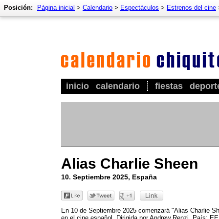
Posición:
Página inicial
>
Calendario
>
Espectáculos
>
Estrenos del cine
inicio
calendario
fiestas
deport
Alias Charlie Sheen
10. Septiembre 2025, España
En 10 de Septiembre 2025 comenzará "Alias Charlie S
en el cine español. Dirigida por Andrew Renzi. País: E