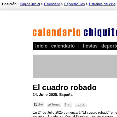
Posición:
Página inicial
>
Calendario
>
Espectáculos
>
Estrenos del cine
inicio
calendario
fiestas
deport
El cuadro robado
24. Julio 2025, España
En 24 de Julio 2025 comenzará "El cuadro robado" en e
español. Dirigida por Pascal Bonitzer. Los personajes