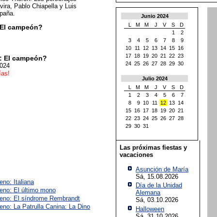
vira, Pablo Chiapella y Luis
spaña.
Junio 2024
L
M
M
J
V
S
D
 El campeón?
1
2
3
4
5
6
7
8
9
10
11
12
13
14
15
16
17
18
19
20
21
22
23
: El campeón?
24
25
26
27
28
29
30
2024
ías!
Julio 2024
L
M
M
J
V
S
D
1
2
3
4
5
6
7
8
9
10
11
12
13
14
15
16
17
18
19
20
21
22
23
24
25
26
27
28
29
30
31
Las próximas fiestas y
vacaciones
Asunción de María
Sá, 15.08.2026
eno: Italiana
Día de la Unidad
reno: El último mono
Alemana
reno: El síndrome Rembrandt
Sá, 03.10.2026
eno: La Patrulla Canina: La Dino
Halloween
Sá, 31.10.2026