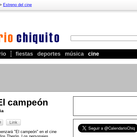
>
Estreno del cine
rio
fiestas
deportes
música
cine
 El campeón
ña
menzará "El campeón" en el cine
rlos Therón. Los personajes