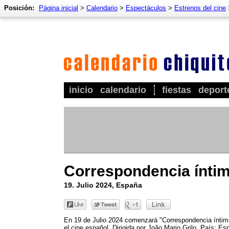
Posición:
Página inicial
>
Calendario
>
Espectáculos
>
Estrenos del cine
inicio
calendario
fiestas
deport
Correspondencia ínti
19. Julio 2024, España
En 19 de Julio 2024 comenzará "Correspondencia íntim
el cine español. Dirigida por João Mario Grilo. País: Es