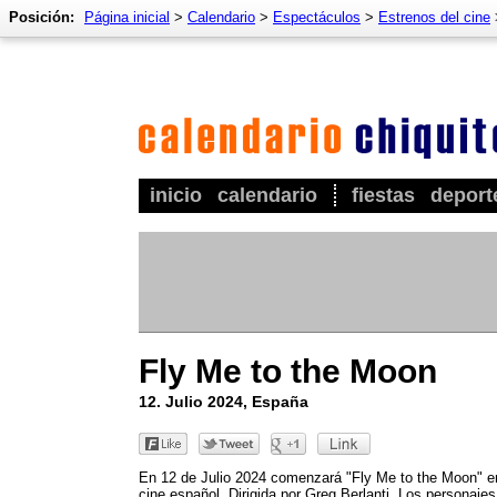
Posición:
Página inicial
>
Calendario
>
Espectáculos
>
Estrenos del cine
inicio
calendario
fiestas
deport
Fly Me to the Moon
12. Julio 2024, España
En 12 de Julio 2024 comenzará "Fly Me to the Moon" e
cine español. Dirigida por Greg Berlanti. Los personajes