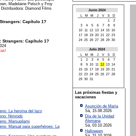
Bown, Madelaine Petsch y Froy
 Distribuidora: Diamond Films
Junio 2024
L
M
M
J
V
S
D
1
2
Strangers: Capítulo 1?
3
4
5
6
7
8
9
10
11
12
13
14
15
16
17
18
19
20
21
22
23
24
25
26
27
28
29
30
 Strangers: Capítulo 1?
2024
Julio 2024
ías!
L
M
M
J
V
S
D
1
2
3
4
5
6
7
8
9
10
11
12
13
14
15
16
17
18
19
20
21
22
23
24
25
26
27
28
29
30
31
Las próximas fiestas y
vacaciones
Asunción de María
Sá, 15.08.2026
eno: La heroína del lazo
reno: Nimrods
Día de la Unidad
Alemana
reno: Marsupilami
Sá, 03.10.2026
reno: Manual para superhéroes: La
Halloween
Sá, 31.10.2026