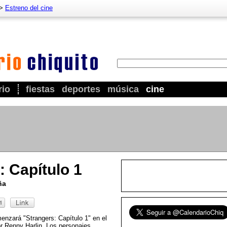
>
Estreno del cine
rio
fiestas
deportes
música
cine
: Capítulo 1
ña
enzará "Strangers: Capítulo 1" en el
or Renny Harlin. Los personajes