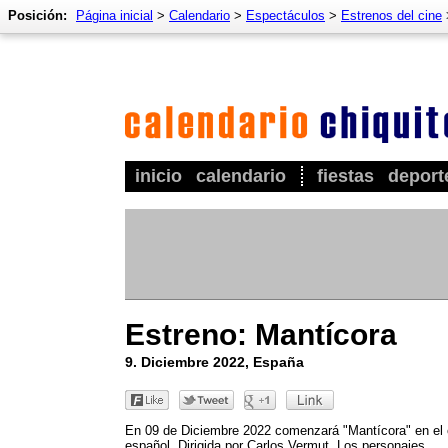
Posición:
Página inicial
>
Calendario
>
Espectáculos
>
Estrenos del cine
inicio
calendario
fiestas
deport
Estreno: Mantícora
9. Diciembre 2022, España
En 09 de Diciembre 2022 comenzará "Mantícora" en el 
español. Dirigida por Carlos Vermut. Los personajes